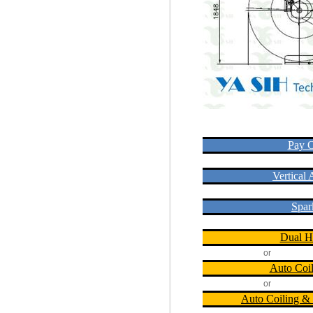
Pay O
Vertical
Spar
Dual H
or
Auto Coi
or
Auto Coiling &