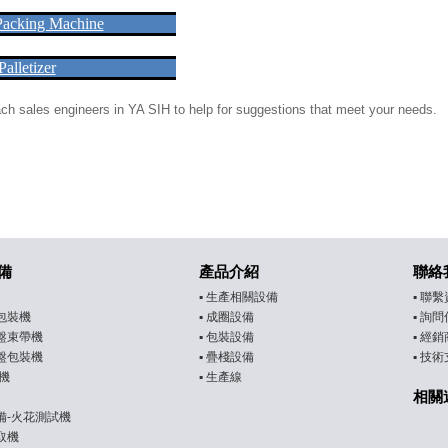
Packing Machine
alletizer
ach sales engineers in YA SIH to help for suggestions that meet your needs.
備
產品介紹
聯絡
▪
生產相關設備
▪
聯繫
包裝機
▪
成圈設備
▪
詢問
盤束帶機
▪
包裝設備
▪
經銷
盤包裝機
▪
疊棧設備
▪
技術
機
▪
生產線
相關
備-火花測試機
取機