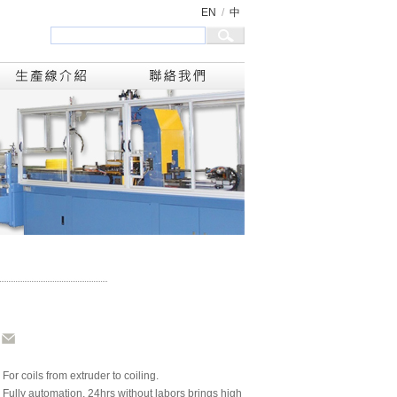
EN
/
中
For coils from extruder to coiling.
Fully automation, 24hrs without labors brings high