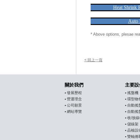
Heat Shrink 
Auto P
* Above options, plesae re
< 回上一頁
關於我們
主要設
▪
發展歷程
▪
搖盤機
▪
營運理念
▪
環型物
▪
公司願景
▪
自動搖
▪
網站導覽
▪
自動搖
▪
收/放線
▪
儲線架
▪
品檢設
▪
雙軸捲