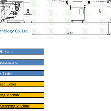
ff Stand
 Accumulator
k Tester
ead Coiler
ling Machine
 Strapping Machine